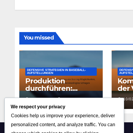
You missed
DEFENSIVE STRATEGIEN IN BASEBALL-
DEFENSI
AUFSTELLUNGEN
AUFSTE
Produktion
Kom
durchführen:
der 
Optimierung von
Sign
11/02/2026
MAX DONOVAN
10/0
Scoring-
Spie
We respect your privacy
Möglichkeiten,
Anp
Cookies help us improve your experience, deliver
entscheidendes
Spie
Schlagen,
personalized content, and analyze traffic. You can
situationsbedingtes