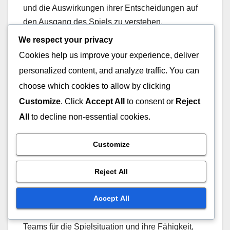
und die Auswirkungen ihrer Entscheidungen auf
den Ausgang des Spiels zu verstehen.
We respect your privacy
Reale Beispiele für
Cookies help us improve your experience, deliver
situatives Bewusstsein in
personalized content, and analyze traffic. You can
choose which cookies to allow by clicking
Aktion
Customize
. Click
Accept All
to consent or
Reject
Ein bemerkenswertes Beispiel für situatives
All
to decline non-essential cookies.
Bewusstsein ereignete sich während der World
Series 2014, als die Kansas City Royals einen
Customize
erfolgreichen Squeeze-Spielzug ausführten. Mit
einem Läufer auf der dritten Base und weniger als
Reject All
zwei Outs legte der Batter einen perfekten Bunt
Accept All
hin, der es dem Läufer ermöglichte, zu punkten.
Diese Entscheidung zeigte das Verständnis des
Teams für die Spielsituation und ihre Fähigkeit,