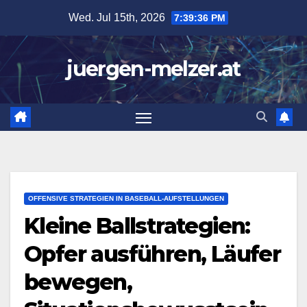
Skip
Wed. Jul 15th, 2026
7:39:38 PM
to
content
juergen-melzer.at
OFFENSIVE STRATEGIEN IN BASEBALL-AUFSTELLUNGEN
Kleine Ballstrategien:
Opfer ausführen, Läufer
bewegen,