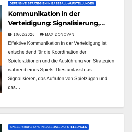
DEFENSIVE STRATEGIEN IN BASEBALL-AUFSTELLUNGEN
Kommunikation in der
Verteidigung: Signalisierung,
Spielzüge anrufen, Anpassungen
10/02/2026
MAX DONOVAN
im Spiel
Effektive Kommunikation in der Verteidigung ist
entscheidend für die Koordination der
Spieleraktionen und die Ausführung von Strategien
während eines Spiels. Dies umfasst das
Signalisieren, das Aufrufen von Spielzügen und
das…
SPIELER-MATCHUPS IN BASEBALL-AUFSTELLUNGEN