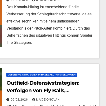
06/02/2026
MAX DONOVAN
Das Kontakt-Hitting ist entscheidend für die
Verbesserung der Schlagdurchschnittswerte, da es
effektive Techniken mit einem umfassenden
Verständnis der Pitch-Arten kombiniert. Durch das
Beherrschen des situativen Hittings können Spieler
ihre Strategien…
DEFENSIVE STRATEGIEN IN BASEBALL-AUFSTELLUNGEN
Outfield-Defensivstrategien:
Verfolgen von Fly Balls,
Kommunikation, Relay-Würfe
06/02/2026
MAX DONOVAN