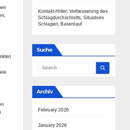
hen
Kontakt-Hitter: Verbesserung des
en,
Schlagdurchschnitts, Situatives
Schlagen, Basenlauf
Suche
unkten
ele
Archiv
en
February 2026
u
January 2026