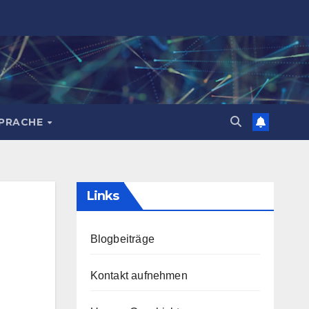
PRACHE
Links
Blogbeiträge
Kontakt aufnehmen