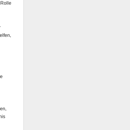
 Rolle
r
elfen,
ie
en,
nis