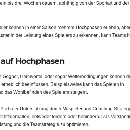
in bis drei Wochen dauern, abhängig von der Sportart und der
Spieler können in einer Saison mehrere Hochphasen erleben, abe
ter in der Leistung eines Spielers zu erkennen, kann Teams h
n auf Hochphasen
 Gegner, Heimvorteil oder sogar Wetterbedingungen können d
erheblich beeinflussen. Beispielsweise kann das Spielen in
d das Wohlbefinden des Spielers steigern.
lich der Unterstützung durch Mitspieler und Coaching-Strategi
echtzuerhalten, entweder fördern oder behindern. Das Verständ
eistung und die Teamstrategie zu optimieren.