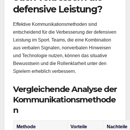
defensive Leistung?
Effektive Kommunikationsmethoden sind
entscheidend für die Verbesserung der defensiven
Leistung im Sport. Teams, die eine Kombination
aus verbalen Signalen, nonverbalen Hinweisen
und Technologie nutzen, können das situative
Bewusstsein und die Rollenklarheit unter den
Spielern erheblich verbessern.
Vergleichende Analyse der
Kommunikationsmethode
n
Methode
Vorteile
Nachteile