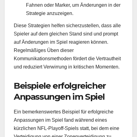
Fahnen oder Marker, um Änderungen in der
Strategie anzuzeigen.
Diese Strategien helfen sicherzustellen, dass alle
Spieler auf dem gleichen Stand sind und prompt
auf Änderungen im Spiel reagieren können.
Regelmäßiges Üben dieser
Kommunikationsmethoden fördert die Vertrautheit
und reduziert Verwirrung in kritischen Momenten.
Beispiele erfolgreicher
Anpassungen im Spiel
Ein bemerkenswertes Beispiel für erfolgreiche
Anpassungen im Spiel fand während eines
kürzlichen NFL-Playoff-Spiels statt, bei dem eine
Verteidigung von einer Zonenverteidigung zu