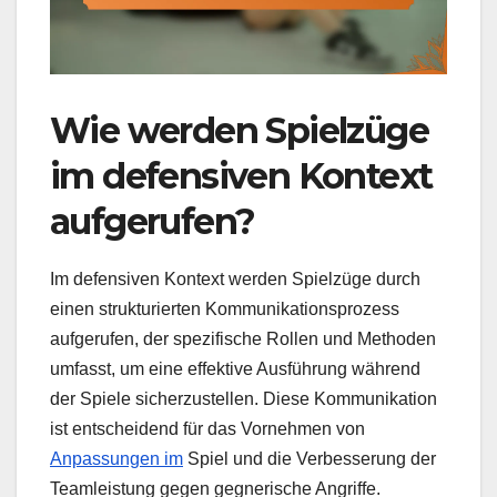
Wie werden Spielzüge
im defensiven Kontext
aufgerufen?
Im defensiven Kontext werden Spielzüge durch
einen strukturierten Kommunikationsprozess
aufgerufen, der spezifische Rollen und Methoden
umfasst, um eine effektive Ausführung während
der Spiele sicherzustellen. Diese Kommunikation
ist entscheidend für das Vornehmen von
Anpassungen im
Spiel und die Verbesserung der
Teamleistung gegen gegnerische Angriffe.