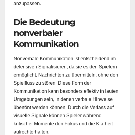
anzupassen.
Die Bedeutung
nonverbaler
Kommunikation
Nonverbale Kommunikation ist entscheidend im
defensiven Signalisieren, da sie es den Spielern
ermöglicht, Nachrichten zu übermitteln, ohne den
Spielfluss zu stören. Diese Form der
Kommunikation kann besonders effektiv in lauten
Umgebungen sein, in denen verbale Hinweise
übertönt werden können. Durch die Verlass auf
visuelle Signale können Spieler während
kritischer Momente den Fokus und die Klarheit
aufrechterhalten.