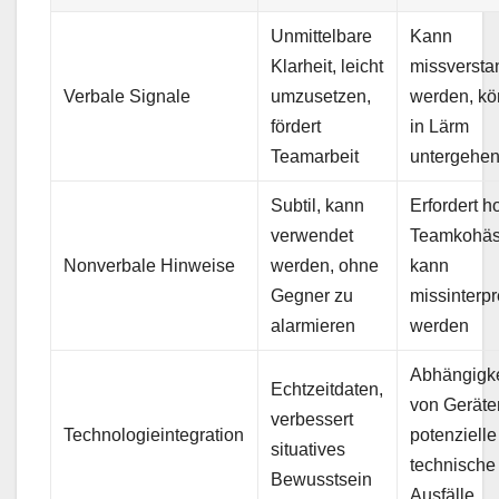
Unmittelbare
Kann
Klarheit, leicht
missverst
Verbale Signale
umzusetzen,
werden, kö
fördert
in Lärm
Teamarbeit
untergehe
Subtil, kann
Erfordert h
verwendet
Teamkohäs
Nonverbale Hinweise
werden, ohne
kann
Gegner zu
missinterpre
alarmieren
werden
Abhängigke
Echtzeitdaten,
von Geräte
verbessert
Technologieintegration
potenzielle
situatives
technische
Bewusstsein
Ausfälle