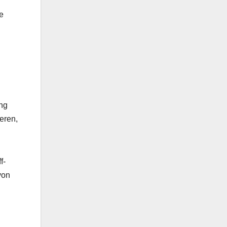
e
ang
eren,
f-
von