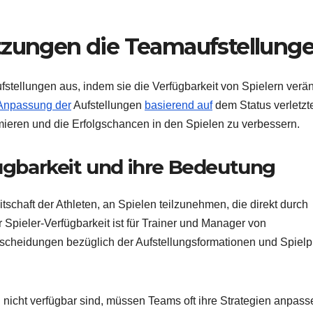
tzungen die Teamaufstellung
fstellungen aus, indem sie die Verfügbarkeit von Spielern verä
Anpassung der
Aufstellungen
basierend auf
dem Status verletzt
mieren und die Erfolgschancen in den Spielen zu verbessern.
fügbarkeit und ihre Bedeutung
tschaft der Athleten, an Spielen teilzunehmen, die direkt durch
 Spieler-Verfügbarkeit ist für Trainer und Manager von
tscheidungen bezüglich der Aufstellungsformationen und Spiel
nicht verfügbar sind, müssen Teams oft ihre Strategien anpass