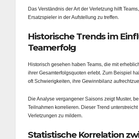
Das Verständnis der Art der Verletzung hilft Team
Ersatzspieler in der Aufstellung zu treffen.
Historische Trends im Einf
Teamerfolg
Historisch gesehen haben Teams, die mit erheblic
ihrer Gesamterfolgsquoten erlebt. Zum Beispiel h
oft Schwierigkeiten, ihre Gewinnbilanz aufrechtzue
Die Analyse vergangener Saisons zeigt Muster, be
Teilnahmen korrelieren. Dieser Trend unterstreic
Verletzungen zu mildern.
Statistische Korrelation 