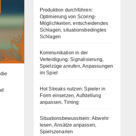
Produktion durchführen:
Optimierung von Scoring-
Möglichkeiten, entscheidendes
Schlagen, situationsbedingtes
Schlagen
Kommunikation in der
Verteidigung: Signalisierung,
Spielzüge anrufen, Anpassungen
im Spiel
 die
Hot Streaks nutzen: Spieler in
nd
Form einsetzen, Aufstellung
anpassen, Timing
Situationsbewusstsein: Abwehr
lesen, Ansätze anpassen,
Spielszenarien