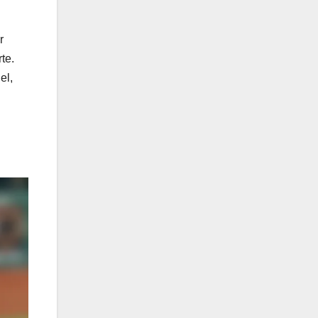
r
te.
el,