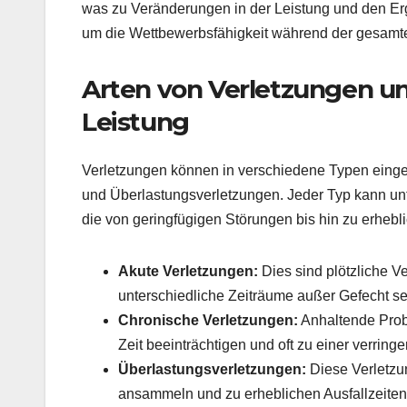
was zu Veränderungen in der Leistung und den Er
um die Wettbewerbsfähigkeit während der gesamte
Arten von Verletzungen un
Leistung
Verletzungen können in verschiedene Typen einget
und Überlastungsverletzungen. Jeder Typ kann unt
die von geringfügigen Störungen bis hin zu erheb
Akute Verletzungen:
Dies sind plötzliche V
unterschiedliche Zeiträume außer Gefecht s
Chronische Verletzungen:
Anhaltende Probl
Zeit beeinträchtigen und oft zu einer verringer
Überlastungsverletzungen:
Diese Verletzu
ansammeln und zu erheblichen Ausfallzeiten 