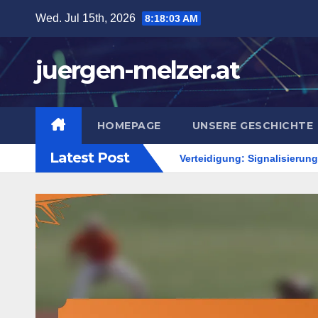
Skip
Wed. Jul 15th, 2026
8:18:04 AM
to
content
juergen-melzer.at
HOMEPAGE
UNSERE GESCHICHTE
Latest Post
Kommunikation in der Verteidigung: Signalisierung, Spielzüge an