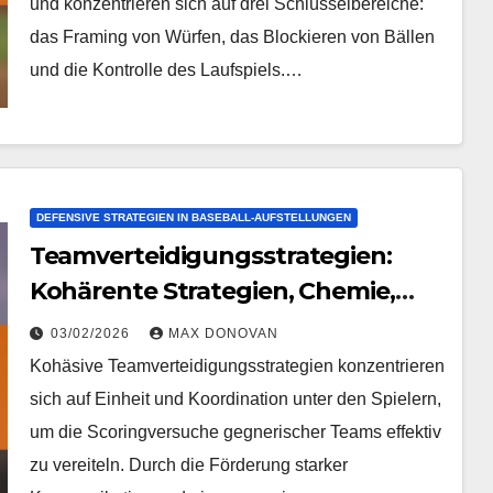
und konzentrieren sich auf drei Schlüsselbereiche:
das Framing von Würfen, das Blockieren von Bällen
und die Kontrolle des Laufspiels.…
DEFENSIVE STRATEGIEN IN BASEBALL-AUFSTELLUNGEN
Teamverteidigungsstrategien:
Kohärente Strategien, Chemie,
Anpassungen im Spiel
03/02/2026
MAX DONOVAN
Kohäsive Teamverteidigungsstrategien konzentrieren
sich auf Einheit und Koordination unter den Spielern,
um die Scoringversuche gegnerischer Teams effektiv
zu vereiteln. Durch die Förderung starker