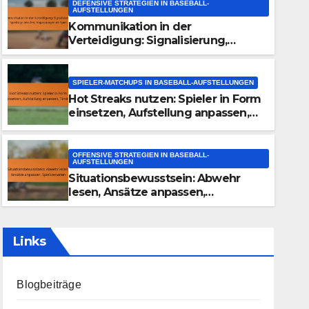
Schlagen
DEFENSIVE STRATEGIEN IN BASEBALL-
AUFSTELLUNGEN
Kommunikation in der
Verteidigung: Signalisierung,
Spielzüge anrufen, Anpassungen
im Spiel
SPIELER-MATCHUPS IN BASEBALL-AUFSTELLUNGEN
Hot Streaks nutzen: Spieler in Form
DEFENSIVE STRATEGIEN IN BASEBALL-AUFSTELLUNGEN
einsetzen, Aufstellung anpassen,
Kommunikation in der Verte
Timing
Signalisierung, Spielzüge a
OFFENSIVE STRATEGIEN IN BASEBALL-
AUFSTELLUNGEN
im Spiel
Situationsbewusstsein: Abwehr
10/02/2026
MAX DONOVAN
lesen, Ansätze anpassen,
Spielszenarien
Links
Blogbeiträge