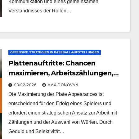
Kommunikation und eines gemeinsamen
Verständnisses der Rollen…
OFFENSIVE STRATEGIEN IN BASEBALL-AUFSTELLUNGEN
Plattenauftritte: Chancen
maximieren, Arbeitszählungen,
Pitch-Auswahl
03/02/2026
MAX DONOVAN
Die Maximierung der Plate Appearances ist
entscheidend für den Erfolg eines Spielers und
erfordert einen strategischen Ansatz zur Arbeit mit
Zählungen und der Auswahl von Würfen. Durch
Geduld und Selektivität…