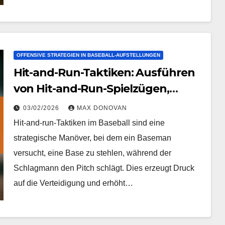
OFFENSIVE STRATEGIEN IN BASEBALL-AUFSTELLUNGEN
Hit-and-Run-Taktiken: Ausführen
von Hit-and-Run-Spielzügen,
Timing, Spielerrollen
03/02/2026
MAX DONOVAN
Hit-and-run-Taktiken im Baseball sind eine
strategische Manöver, bei dem ein Baseman
versucht, eine Base zu stehlen, während der
Schlagmann den Pitch schlägt. Dies erzeugt Druck
auf die Verteidigung und erhöht…