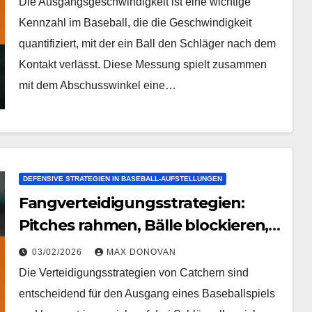
Die Ausgangsgeschwindigkeit ist eine wichtige
Kennzahl im Baseball, die die Geschwindigkeit
quantifiziert, mit der ein Ball den Schläger nach dem
Kontakt verlässt. Diese Messung spielt zusammen
mit dem Abschusswinkel eine…
DEFENSIVE STRATEGIEN IN BASEBALL-AUFSTELLUNGEN
Fangverteidigungsstrategien:
Pitches rahmen, Bälle blockieren,
Das Laufspiel kontrollieren
03/02/2026
MAX DONOVAN
Die Verteidigungsstrategien von Catchern sind
entscheidend für den Ausgang eines Baseballspiels