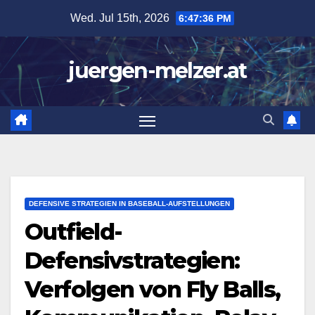
Skip
Wed. Jul 15th, 2026
6:47:37 PM
to
content
juergen-melzer.at
DEFENSIVE STRATEGIEN IN BASEBALL-AUFSTELLUNGEN
Outfield-
Defensivstrategien:
Verfolgen von Fly Balls,