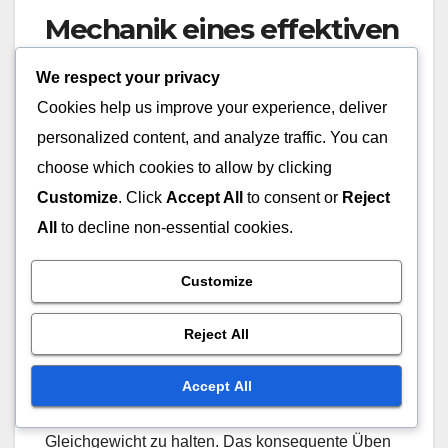
Mechanik eines effektiven
Relay-Wurfs
We respect your privacy
Cookies help us improve your experience, deliver
Die Mechanik eines Relay-Wurfs umfasst einen
personalized content, and analyze traffic. You can
richtigen Griff und eine Armbewegung, um
choose which cookies to allow by clicking
Genauigkeit und Distanz zu gewährleisten. Die
Spieler sollten den Ball fest mit den Fingern
Customize
. Click
Accept All
to consent or
Reject
halten, die Handfläche nutzen, um den Wurf zu
All
to decline non-essential cookies.
führen. Eine sanfte, flüssige Armbewegung hilft,
Geschwindigkeit und Präzision zu erzeugen.
Customize
Die Fußarbeit ist ebenso wichtig; die Spieler
Reject All
sollten ein paar schnelle Schritte in Richtung Ziel
Accept All
machen, bevor sie den Ball abgeben. Dies baut
nicht nur Schwung auf, sondern hilft auch, das
Gleichgewicht zu halten. Das konsequente Üben