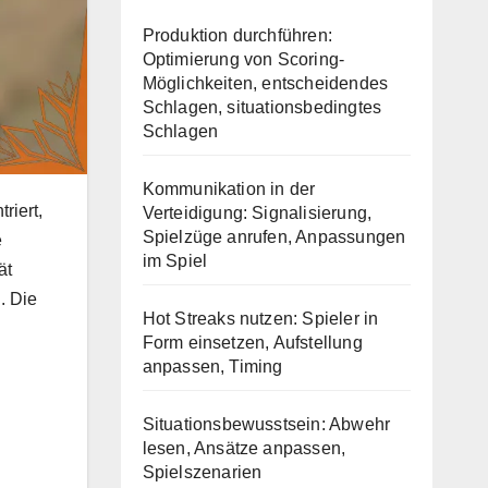
Produktion durchführen:
Optimierung von Scoring-
Möglichkeiten, entscheidendes
Schlagen, situationsbedingtes
Schlagen
Kommunikation in der
riert,
Verteidigung: Signalisierung,
Spielzüge anrufen, Anpassungen
e
im Spiel
ät
. Die
Hot Streaks nutzen: Spieler in
Form einsetzen, Aufstellung
anpassen, Timing
Situationsbewusstsein: Abwehr
lesen, Ansätze anpassen,
Spielszenarien