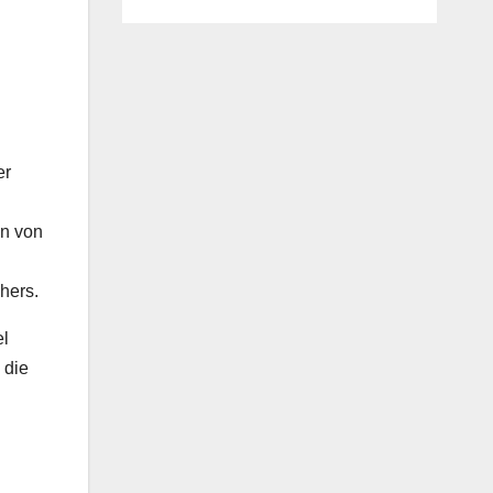
er
en von
hers.
el
 die