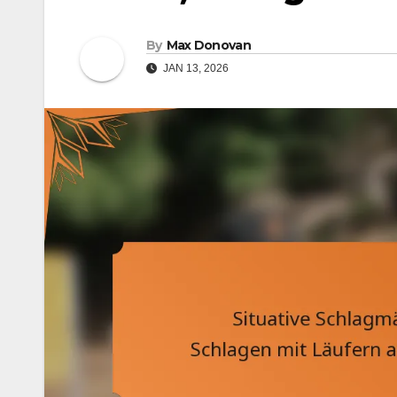
By
Max Donovan
JAN 13, 2026