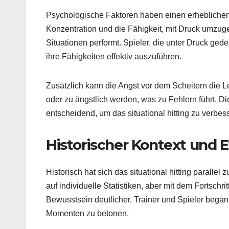
Psychologische Faktoren haben einen erheblichen Ei
Konzentration und die Fähigkeit, mit Druck umzug
Situationen performt. Spieler, die unter Druck gede
ihre Fähigkeiten effektiv auszuführen.
Zusätzlich kann die Angst vor dem Scheitern die L
oder zu ängstlich werden, was zu Fehlern führt. D
entscheidend, um das situational hitting zu verbes
Historischer Kontext und Ev
Historisch hat sich das situational hitting parallel
auf individuelle Statistiken, aber mit dem Fortsc
Bewusstsein deutlicher. Trainer und Spieler began
Momenten zu betonen.