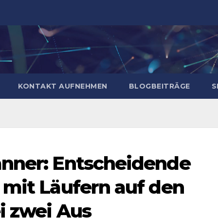
KONTAKT AUFNEHMEN
BLOGBEITRÄGE
S
änner: Entscheidende
 mit Läufern auf den
i zwei Aus