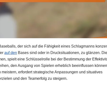
 Baseballs, der sich auf die Fähigkeit eines Schlagmanns konzent
fer
auf den
Bases sind oder in Drucksituationen, zu glänzen. Di
n, spielt eine Schlüsselrolle bei der Bestimmung der Effektivit
deihen, den Ausgang von Spielen erheblich beeinflussen können
meistern, erfordert strategische Anpassungen und situatives
rzielen und den Teamerfolg zu steigern.