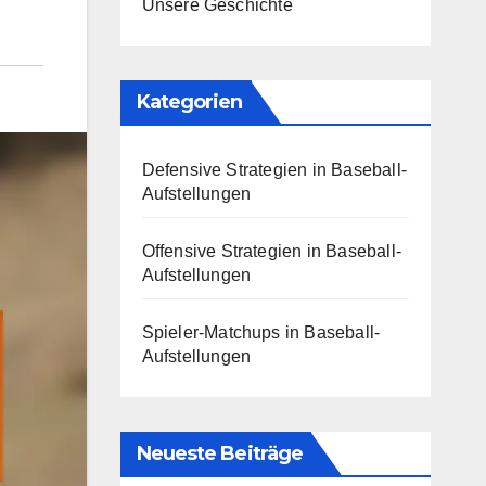
Unsere Geschichte
Kategorien
Defensive Strategien in Baseball-
Aufstellungen
Offensive Strategien in Baseball-
Aufstellungen
Spieler-Matchups in Baseball-
Aufstellungen
Neueste Beiträge