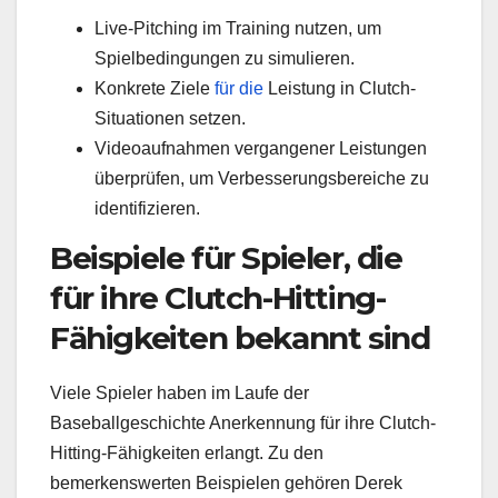
Live-Pitching im Training nutzen, um
Spielbedingungen zu simulieren.
Konkrete Ziele
für die
Leistung in Clutch-
Situationen setzen.
Videoaufnahmen vergangener Leistungen
überprüfen, um Verbesserungsbereiche zu
identifizieren.
Beispiele für Spieler, die
für ihre Clutch-Hitting-
Fähigkeiten bekannt sind
Viele Spieler haben im Laufe der
Baseballgeschichte Anerkennung für ihre Clutch-
Hitting-Fähigkeiten erlangt. Zu den
bemerkenswerten Beispielen gehören Derek