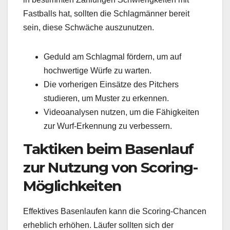
Fastballs hat, sollten die Schlagmänner bereit
sein, diese Schwäche auszunutzen.
Geduld am Schlagmal fördern, um auf
hochwertige Würfe zu warten.
Die vorherigen Einsätze des Pitchers
studieren, um Muster zu erkennen.
Videoanalysen nutzen, um die Fähigkeiten
zur Wurf-Erkennung zu verbessern.
Taktiken beim Basenlauf
zur Nutzung von Scoring-
Möglichkeiten
Effektives Basenlaufen kann die Scoring-Chancen
erheblich erhöhen. Läufer sollten sich der