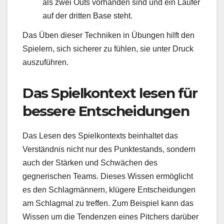
als zwei Outs vorhanden sind und ein Läufer
auf der dritten Base steht.
Das Üben dieser Techniken in Übungen hilft den
Spielern, sich sicherer zu fühlen, sie unter Druck
auszuführen.
Das Spielkontext lesen für
bessere Entscheidungen
Das Lesen des Spielkontexts beinhaltet das
Verständnis nicht nur des Punktestands, sondern
auch der Stärken und Schwächen des
gegnerischen Teams. Dieses Wissen ermöglicht
es den Schlagmännern, klügere Entscheidungen
am Schlagmal zu treffen. Zum Beispiel kann das
Wissen um die Tendenzen eines Pitchers darüber