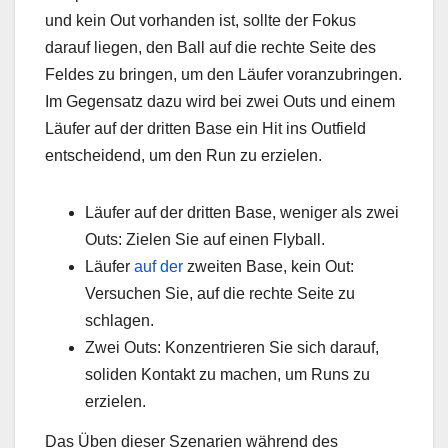
und kein Out vorhanden ist, sollte der Fokus
darauf liegen, den Ball auf die rechte Seite des
Feldes zu bringen, um den Läufer voranzubringen.
Im Gegensatz dazu wird bei zwei Outs und einem
Läufer auf der dritten Base ein Hit ins Outfield
entscheidend, um den Run zu erzielen.
Läufer auf der dritten Base, weniger als zwei
Outs: Zielen Sie auf einen Flyball.
Läufer
auf der
zweiten Base, kein Out:
Versuchen Sie, auf die rechte Seite zu
schlagen.
Zwei Outs: Konzentrieren Sie sich darauf,
soliden Kontakt zu machen, um Runs zu
erzielen.
Das Üben dieser Szenarien während des