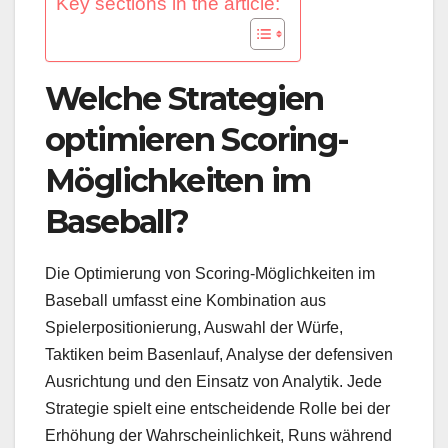
Key sections in the article:
Welche Strategien
optimieren Scoring-
Möglichkeiten im
Baseball?
Die Optimierung von Scoring-Möglichkeiten im
Baseball umfasst eine Kombination aus
Spielerpositionierung, Auswahl der Würfe,
Taktiken beim Basenlauf, Analyse der defensiven
Ausrichtung und den Einsatz von Analytik. Jede
Strategie spielt eine entscheidende Rolle bei der
Erhöhung der Wahrscheinlichkeit, Runs während