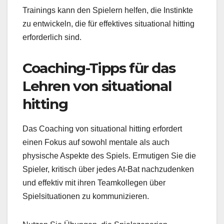
Trainings kann den Spielern helfen, die Instinkte
zu entwickeln, die für effektives situational hitting
erforderlich sind.
Coaching-Tipps für das
Lehren von situational
hitting
Das Coaching von situational hitting erfordert
einen Fokus auf sowohl mentale als auch
physische Aspekte des Spiels. Ermutigen Sie die
Spieler, kritisch über jedes At-Bat nachzudenken
und effektiv mit ihren Teamkollegen über
Spielsituationen zu kommunizieren.