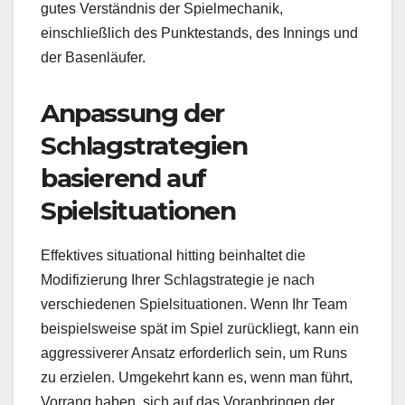
gutes Verständnis der Spielmechanik,
einschließlich des Punktestands, des Innings und
der Basenläufer.
Anpassung der
Schlagstrategien
basierend auf
Spielsituationen
Effektives situational hitting beinhaltet die
Modifizierung Ihrer Schlagstrategie je nach
verschiedenen Spielsituationen. Wenn Ihr Team
beispielsweise spät im Spiel zurückliegt, kann ein
aggressiverer Ansatz erforderlich sein, um Runs
zu erzielen. Umgekehrt kann es, wenn man führt,
Vorrang haben, sich auf das Voranbringen der