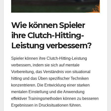
Wie können Spieler
ihre Clutch-Hitting-
Leistung verbessern?
Spieler können ihre Clutch-Hitting-Leistung
verbessern, indem sie sich auf mentale
Vorbereitung, das Verständnis von situational
hitting und das Üben spezifischer Techniken
konzentrieren. Die Entwicklung einer starken
mentalen Einstellung und die Anwendung
effektiver Trainingsmethoden können zu besseren
Ergebnissen in Drucksituationen führen.