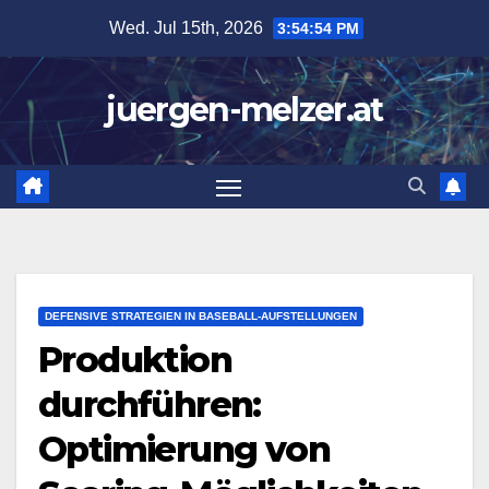
Skip
Wed. Jul 15th, 2026
3:54:55 PM
to
content
juergen-melzer.at
DEFENSIVE STRATEGIEN IN BASEBALL-AUFSTELLUNGEN
Produktion
durchführen:
Optimierung von