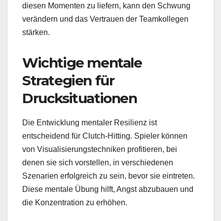
diesen Momenten zu liefern, kann den Schwung
verändern und das Vertrauen der Teamkollegen
stärken.
Wichtige mentale
Strategien für
Drucksituationen
Die Entwicklung mentaler Resilienz ist
entscheidend für Clutch-Hitting. Spieler können
von Visualisierungstechniken profitieren, bei
denen sie sich vorstellen, in verschiedenen
Szenarien erfolgreich zu sein, bevor sie eintreten.
Diese mentale Übung hilft, Angst abzubauen und
die Konzentration zu erhöhen.