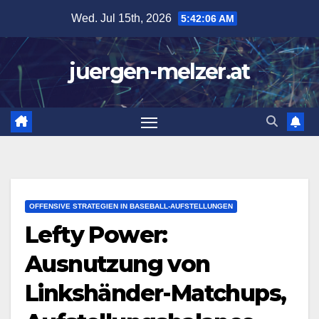
Skip
Wed. Jul 15th, 2026
5:42:07 AM
to
content
juergen-melzer.at
OFFENSIVE STRATEGIEN IN BASEBALL-AUFSTELLUNGEN
Lefty Power:
Ausnutzung von
Linkshänder-Matchups,