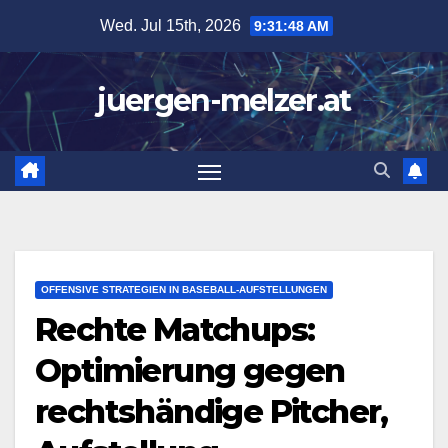
Skip
Wed. Jul 15th, 2026
9:31:49 AM
to
content
juergen-melzer.at
OFFENSIVE STRATEGIEN IN BASEBALL-AUFSTELLUNGEN
Rechte Matchups:
Optimierung gegen
rechtshändige Pitcher,