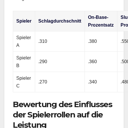
On-Base-
Slu
Spieler
Schlagdurchschnitt
Prozentsatz
Pro
Spieler
.310
.380
.55
A
Spieler
.290
.360
.50
B
Spieler
.270
.340
.48
C
Bewertung des Einflusses
der Spielerrollen auf die
Leistung